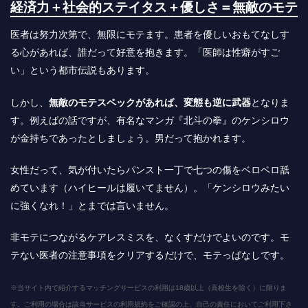
経済力＋社会的ステイタス＋優しさ＝無敵のモテ
医者は努力次第で、無限にモテます。患者を優しいおもてなしす
る心があれば、誰だって好意を抱きます。「医師は性癖がすご
い」という都市伝説もあります。
しかし、
無敵のモテスペックがあれば、変態も逆に武器
となりま
す。例えばの話ですが、有名なマンガ『北斗の拳』のケンシロウ
が金持ちであったとしましょう。男だって抱かれます。
女性だって、気が付いたらパンスト一丁で七つの傷をベロベロ舐
めています（ハイヒールは履いてません）。「ケンシロウみたい
に強くなれ！」とまでは言いません。
非モテにつながるケアレスミスを、なくすだけでよいのです。モ
テない医者の注意事項をクリアするだけで、モテっぱなしです。
※当サイト内で紹介するマッチングサービスの利用は18歳以上（高校生を除く）に限りま
す。ご利用の場合は該当サービスの利用規約をご確認の上、自己の責任においてご利用下さ