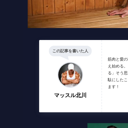
この記事を書いた人
筋肉と愛の
え始める。
る」そう思
駄にしたこ
ます！
マッスル北川