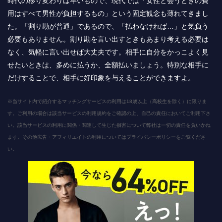
時代の移り変わりは早いもので、現代では「女性と会うときの費
用はすべて男性が負担するもの」という固定観念も薄れてきまし
た。「割り勘が普通」であるので、「払わなければ…」と気負う
必要もありません。割り勘を言い出すときもあまり考える必要は
なく、気軽に言い出せば大丈夫です。相手に自分をかっこよく見
せたいときは、多めに払うか、全額払いましょう。特別な相手に
だけすることで、相手に好印象を与えることができますよ。
※当サイト内で紹介するマッチングサービスの利用は18歳以上（高校生を除く）に限りま
す。ご利用の場合は該当サービスの利用規約をご確認の上、自己の責任においてご利用下さ
い。該当サービスの利用に関係・関連して生じた損害について弊社は一切の責任を負いかね
ます。その他広告・アフィリエイトの利用についてはプライバシーポリシーをご覧くださ
い。