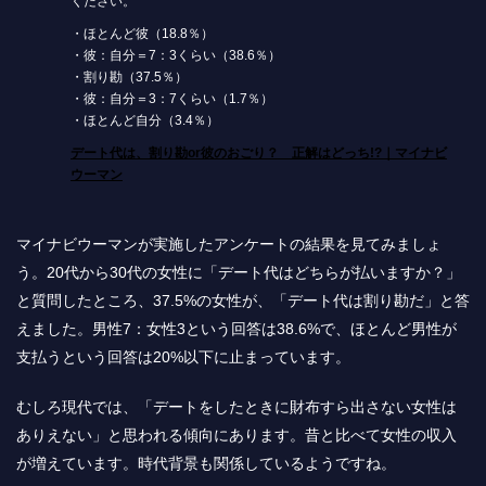
ください。
・ほとんど彼（18.8％）
・彼：自分＝7：3くらい（38.6％）
・割り勘（37.5％）
・彼：自分＝3：7くらい（1.7％）
・ほとんど自分（3.4％）
デート代は、割り勘or彼のおごり？ 正解はどっち!?｜マイナビ
ウーマン
マイナビウーマンが実施したアンケートの結果を見てみましょ
う。20代から30代の女性に「デート代はどちらが払いますか？」
と質問したところ、37.5%の女性が、「デート代は割り勘だ」と答
えました。男性7：女性3という回答は38.6%で、ほとんど男性が
支払うという回答は20%以下に止まっています。
むしろ現代では、「デートをしたときに財布すら出さない女性は
ありえない」と思われる傾向にあります。昔と比べて女性の収入
が増えています。時代背景も関係しているようですね。