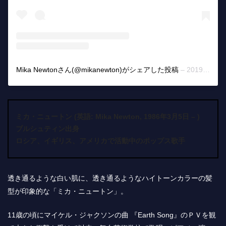
Mika Newtonさん(@mikanewton)がシェアした投稿
–
2019年 5月月3日午前9時50分PDT
ミカ・ニュートン (英語: Mika Newton, 1986年3月5日 – )
ブルシュティン出身
ロシア、イギリス、アメリカで活動中のポップス歌手
透き通るような白い肌に、透き通るようなハイトーンカラーの髪
型が印象的な「ミカ・ニュートン」。
11歳の頃にマイケル・ジャクソンの曲 『Earth Song』のＰＶを観