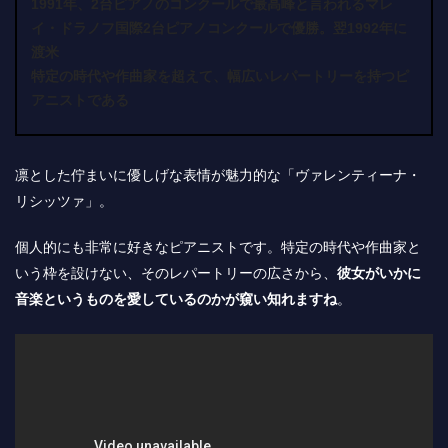
1991年、2台ピアノのコンクールで最高峰と言われるマレ
イ・ドラノフ国際2台ピアノコンクールで優勝。翌1992年に
渡米
特定の時代や作曲家を超えて、幅広いレパートリーを持つピ
アニストである
凛とした佇まいに優しげな表情が魅力的な「ヴァレンティーナ・
リシッツァ」。
個人的にも非常に好きなピアニストです。特定の時代や作曲家と
いう枠を設けない、そのレパートリーの広さから、
彼女がいかに
音楽というものを愛しているのかが窺い知れますね
。