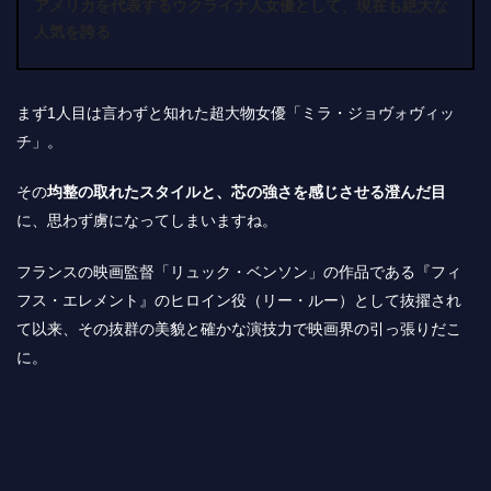
アメリカを代表するウクライナ人女優として、現在も絶大な
人気を誇る
まず1人目は言わずと知れた超大物女優「ミラ・ジョヴォヴィッ
チ」。
その
均整の取れたスタイルと、芯の強さを感じさせる澄んだ目
に、思わず虜になってしまいますね。
フランスの映画監督「リュック・ベンソン」の作品である『フィ
フス・エレメント』のヒロイン役（リー・ルー）として抜擢され
て以来、その抜群の美貌と確かな演技力で映画界の引っ張りだこ
に。