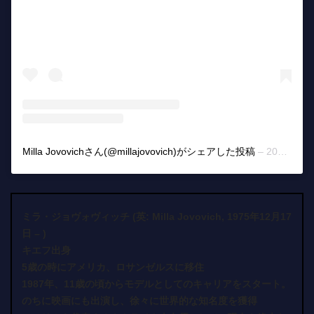
Milla Jovovichさん(@millajovovich)がシェアした投稿
–
2018年 9月月7日午後1時58分PDT
ミラ・ジョヴォヴィッチ (英: Milla Jovovich, 1975年12月17
日 – )
キエフ出身
5歳の時にアメリカ、ロサンゼルスに移住
1987年、11歳の頃からモデルとしてのキャリアをスタート。
のちに映画にも出演し、徐々に世界的な知名度を獲得