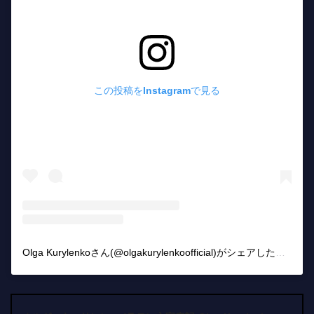
この投稿をInstagramで見る
Olga Kurylenkoさん(@olgakurylenkoofficial)がシェアした投稿
–
2