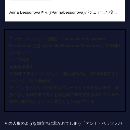
Anna Bessonovaさん(@annabessonova)がシェアした投稿
–
20
アンナ・ベッソノバ (英語：Ganna Volodymyrivna
Bessonova 又は Anna Vladimirovna Bessonova, 1984年7
月29日 – )
キエフ出身
元新体操選手
2004年アテネオリンピック、個人総合3位 2008年北京オリ
ンピック、個人総合3位
長い手足を活かした芸術的なプレースタイルが持ち味で、演
技における難易度の高さを採点面で重要視する現在の大会の
基準と噛み合わなかった選手とも言われている
その人形のような顔立ちに惹かれてしまう「アンナ・ベッソノバ