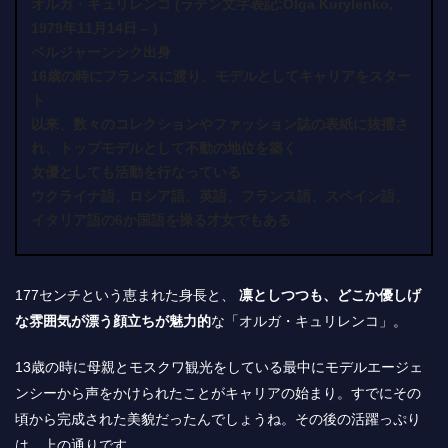
オルガ・キュリレンコ (ラテン文字表記:Olga Kurylenko,
1979年11月14日 – )
ベルジャーンシク出身
16歳の時にフランスに渡り、モデルとしてキャリアをスター
ト
以来、数々のコレクションやファッション誌の表紙に抜擢さ
れ、トップモデルとして不動の地位を築く
女優としても活動を行なっている
ウクライナ語、ロシア語、英語、フランス語、スペイン語、
イタリア語の6か国語を操る才女でもある
177センチという恵まれた身長と、
凛としつつも、どこか優しげ
な雰囲気が漂う顔立ちが魅力的
な「オルガ・キュリレンコ」。
13歳の時に母親とモスクワ観光をしている最中にモデルエージェ
ンシーから声をかけられたことがキャリアの始まり。すでにその
頃から完成された美貌だったんでしょうね。その後の活躍っぷり
は、上の通りです。