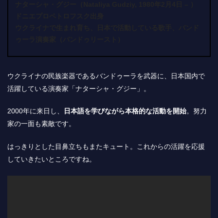
ナターシャ・グジー（Nataliya Gudziy, 1980年2月4日 – ）
ドニエプロペトロフスク出身
ウクライナで生まれ育ち、日本で活動している歌手、バンド
ゥーラ演奏家（バンドゥリースト）
ウクライナの民族楽器であるバンドゥーラを武器に、日本国内で
活躍している演奏家「ナターシャ・グジー」。
2000年に来日し、
日本語を学びながら本格的な活動を開始
。努力
家の一面も素敵です。
はっきりとした目鼻立ちもまたキュート。これからの活躍を応援
していきたいところですね。