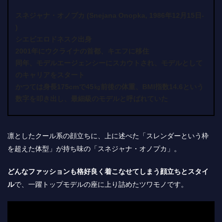
スネジャナ・オノプカ (Snejana Onopka, 1986年12月15日-
)
シエビエロドネスク出身
2001年にウクライナの首都、キエフに移住
同年、モデルエージェンシーにスカウトされ、モデルとして
のキャリアをスタート
かつては身長175cmで45㎏前後の体重、BMI指数14.6という
数字を叩き出し、最細級のモデルと呼ばれていた
凛としたクール系の顔立ちに、上に述べた「スレンダーという枠
を超えた体型」が持ち味の「スネジャナ・オノプカ」。
どんなファッションも格好良く着こなせてしまう顔立ちとスタイ
ル
で、一躍トップモデルの座に上り詰めたツワモノです。