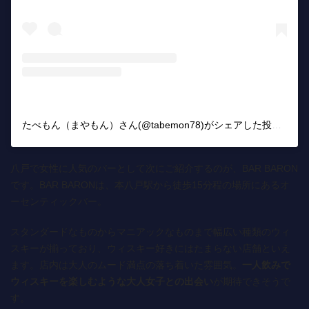
たべもん（まやもん）さん(@tabemon78)がシェアした投稿
–
20
八戸で女性に人気のバーとして次にご紹介するのが、BAR BARON
です。BAR BARONは、本八戸駅から徒歩15分程の場所にあるオ
ーセンティックバー。
スタンダードなものからマニアックなものまで幅広い種類のウィ
スキーが揃っており、ウィスキー好きにはたまらない店舗といえ
ます。店内は大人のムード満点の落ち着いた雰囲気。
一人飲みで
ウィスキーを楽しむような大人女子との出会い
が期待できそうで
す。