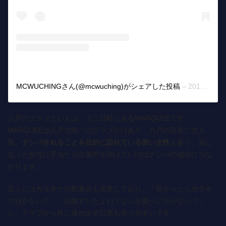
MCWUCHINGさん(@mcwuching)がシェアした投稿
–
2017年 1月月2日午前7時13分PST
八戸のクラブといえば、十三日町にあるMARQUEEです。
MARQUEEは八戸で唯一のクラブだけあり、八戸の若者に大人
気。
ナンパされることを目的に訪れている若い女性
も多く、気に
なった女性に手当たり次第声を掛けていけばナンパの成功につな
がります。
近くにはカラオケや飲食店も充実しており、「良かったらカラオ
ケ行かない？」「お腹すいたよね？なんか食べに行かない？」
と、クラブから外に連れ出す口実も作りやすいです。