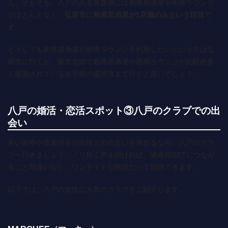
ん。そもそも、八戸のある青森県には相席居酒屋や相席ラウンジ
がほとんとなく、
弘前市に相席居酒屋が1店舗のみという現状
で
す。
どうしても相席居酒屋や相席ラウンジを利用したいという方は弘
前市に行くか、東北北部で相席居酒屋や相席ラウンジが比較的多
く展開されている岩手県の盛岡市まで行くと良いでしょう。
八戸の婚活・恋活スポット③八戸のクラブでの出
会い
若い女性や音楽好きの女性との出会いを求めるなら、八戸のクラ
ブへ行きましょう。ノリ良く声を掛ければ、連絡先GETにつなが
ること間違いなし。ワンナイトな関係だって期待できます。
以下では、八戸の女性に人気のクラブをご紹介します。