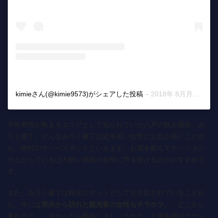
kimieさん(@kimie9573)がシェアした投稿
–
2018年 8月月7日午前4時08分PDT
中年男性が集まるエリアとして知られていた八戸の飲み屋街、み
ろく横丁。そんなみろく横丁は近年若い女性に人気が高いことか
ら、絶好のナンパスポットといえます。お酒を飲んでテンション
の上がっているほろ酔い気味の女性に声を掛けるのがおすすめで
す。
また、みろく横丁は観光スポットとしても注目されていることか
ら、中には
県外から訪れた観光客の女性もチラホラ。
「どこから
来たの？」「良かったら案内しましょうか？」と声を掛けてナン