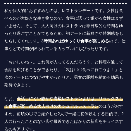
私が個人的におすすめなのは、レストランデートです。女性は食
べるのが大好きな生き物なので、食事に誘って嫌がる女性はまず
いません。そして、大人向けのレストランは非日常的な時間をゆ
ったり過ごすことができるため、初デートに新鮮さや特別感をも
たらしてくれます。
3時間あればゆっくり食事が楽しめる
ので、仕
事などで時間が限られているカップルにもぴったりです。
「おいしいね～。これ何が入ってるんだろう？」と料理を通して
会話を広げることができたり、「次は〇〇食べに行こうよ！」と
次のデートにつなげやすかったりと、男女の距離を縮める効果も
期待できます。
なお、
会話しにくい静かな高級レストランよりは、リラックスし
て食事が楽しめる大人向けのカジュアルレストラン
のほうがおす
すめ。前項の①でご紹介した2人で一緒に初体験をする目的で、2
人共行ったことのない店や最近できたばかりの新店をチョイスす
るのもアリです。