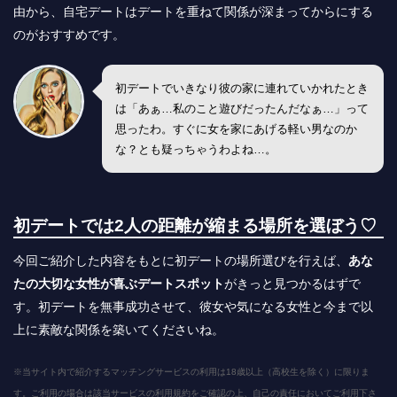
由から、自宅デートはデートを重ねて関係が深まってからにする
のがおすすめです。
初デートでいきなり彼の家に連れていかれたとき
は「あぁ…私のこと遊びだったんだなぁ…」って
思ったわ。すぐに女を家にあげる軽い男なのか
な？とも疑っちゃうわよね…。
初デートでは2人の距離が縮まる場所を選ぼう♡
今回ご紹介した内容をもとに初デートの場所選びを行えば、
あな
たの大切な女性が喜ぶデートスポット
がきっと見つかるはずで
す。初デートを無事成功させて、彼女や気になる女性と今まで以
上に素敵な関係を築いてくださいね。
※当サイト内で紹介するマッチングサービスの利用は18歳以上（高校生を除く）に限りま
す。ご利用の場合は該当サービスの利用規約をご確認の上、自己の責任においてご利用下さ