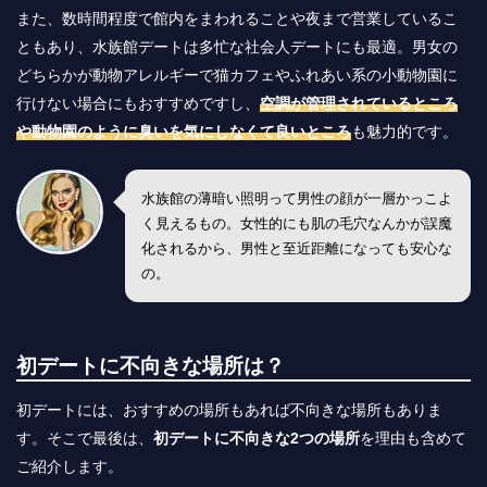
また、数時間程度で館内をまわれることや夜まで営業しているこ
ともあり、水族館デートは多忙な社会人デートにも最適。男女の
どちらかが動物アレルギーで猫カフェやふれあい系の小動物園に
行けない場合にもおすすめですし、
空調が管理されているところ
や動物園のように臭いを気にしなくて良いところ
も魅力的です。
水族館の薄暗い照明って男性の顔が一層かっこよ
く見えるもの。女性的にも肌の毛穴なんかが誤魔
化されるから、男性と至近距離になっても安心な
の。
初デートに不向きな場所は？
初デートには、おすすめの場所もあれば不向きな場所もありま
す。そこで最後は、
初デートに不向きな2つの場所
を理由も含めて
ご紹介します。