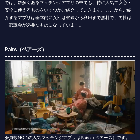
では、数多くあるマッチングアプリの中でも、特に人気で安心・
安全に使えるものをいくつかご紹介していきます。ここからご紹
介するアプリは基本的に女性は登録から利用まで無料で、男性は
一部課金が必要なものになっています。
Pairs（ペアーズ）
会員数NO.1の人気マッチングアプリはPairs（ペアーズ）です。