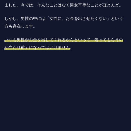
ました。今では、そんなことはなく男女平等なことがほとんど。
しかし、男性の中には「女性に、お金を出させたくない」という
方も存在します。
いつも男性がお金を出してくれるからといって「奢ってもらうの
が当たり前」になってはいけません
。