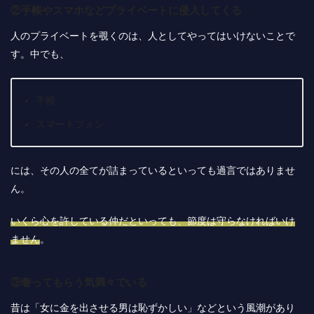
②手帳やスマホなどプライベートに侵入してくる
人のプライベートを覗くのは、人としてやってはいけないことで
す。中でも、
手帳
スマートフォン
には、その人の全てが詰まっているといっても過言ではありませ
ん。
いくら心を許している仲だといっても、節度は守らなければいけ
ません
。
③奢ってもらう気満々でいる
昔は「女に金を出させる男は恥ずかしい」などという風潮があり