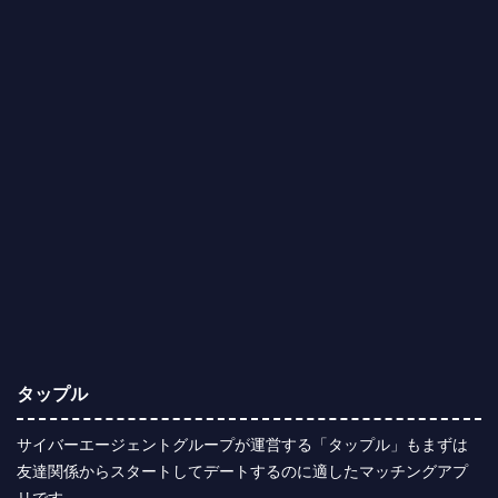
タップル
サイバーエージェントグループが運営する「タップル」もまずは
友達関係からスタートしてデートするのに適したマッチングアプ