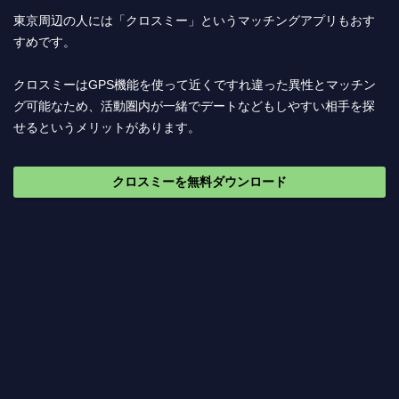
東京周辺の人には「クロスミー」というマッチングアプリもおす
すめです。
クロスミーはGPS機能を使って近くですれ違った異性とマッチン
グ可能なため、活動圏内が一緒でデートなどもしやすい相手を探
せるというメリットがあります。
クロスミーを無料ダウンロード