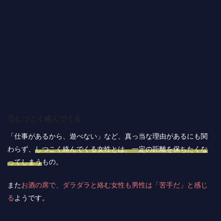
①しつこく絡んでくる
「仕事があるから、遊べない」など、真っ当な理由があるにも関
わらず、
しつこく絡んでくる女性とは、一定の距離を保ちたくな
ってしまう
もの。
また
お酒の席で、ダラダラと絡む女性も男性は「苦手だ」と感じ
る
ようです。