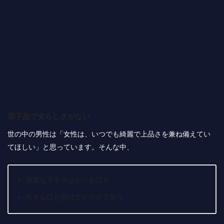
④下品で女らしさがない
世の中の男性は「女性は、いつでも綺麗で上品さを兼ね備えてい
てほしい」と思っています。そんな中、
過激な下ネタばかりを話す
大きな口を開けてゲラゲラ笑う