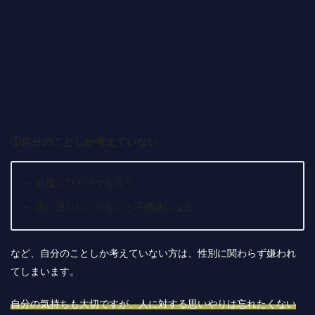
①自分のことしか考えていない
過度にワガママを言う
思い通りにいかないと不機嫌になる
など、自分のことしか考えていない方は、性別に関わらず嫌われ
てしまいます。
自分の気持ちも大切ですが、人に対する思いやりは忘れたくない