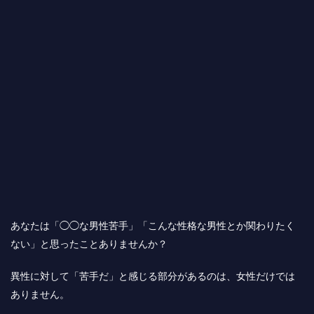
あなたは「◯◯な男性苦手」「こんな性格な男性とか関わりたく
ない」と思ったことありませんか？
異性に対して「苦手だ」と感じる部分があるのは、女性だけでは
ありません。