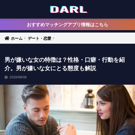
おすすめマッチングアプリ情報はこちら
ホーム
デート・恋愛
男が嫌いな女の特徴は？性格・口癖・行動を紹
介。男が嫌いな女にとる態度も解説
2019/09/09