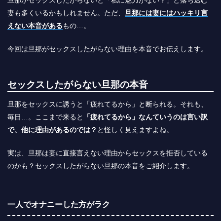
旦那がセックスしたがらないと「私に魅力がない？」と落ち込む
妻も多くいるかもしれません。ただ、
旦那には妻にはハッキリ言
えない本音がある
もの…。
今回は旦那がセックスしたがらない理由を本音でお伝えします。
セックスしたがらない旦那の本音
旦那をセックスに誘うと「疲れてるから」と断られる。それも、
毎日…。ここまで来ると
「疲れてるから」なんていうのは言い訳
で、他に理由があるのでは？
と怪しく見えますよね。
実は、旦那は妻に直接言えない理由からセックスを拒否している
のかも？セックスしたがらない旦那の本音をご紹介します。
一人でオナニーした方がラク