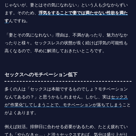
じゃないが、妻とはその気になれない」という人も少なからずい
ます。そのため、
浮気をすることで妻では満たせない性欲を満た
す
んですね。
「妻とその気になれない」理由は、不満があったり、魅力がなか
ったりと様々。セックスレスの状態が長く続けば浮気の可能性も
高くなるので、早めに解消しておきたいところです。
セックスへのモチベーション低下
多くの人は「セックスは本能でするものでしょ？モチベーション
なんてあるの？」と思うかもしれません。しかし、実は
セックス
が“作業化”してしまうことで、モチベーションが落ちてしまう
こと
がよくあります。
例えば妊活。排卵日に合わせる必要があるため、たとえ疲れてい
ても「やらなきゃ…」と渋々セックスすれば、気分は盛り上がり