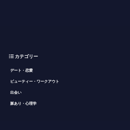
カテゴリー
デート・恋愛
ビューティー・ワークアウト
出会い
脈あり・心理学