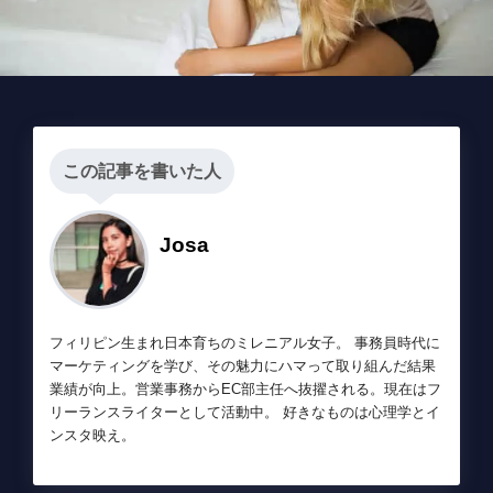
この記事を書いた人
Josa
フィリピン生まれ日本育ちのミレニアル女子。 事務員時代に
マーケティングを学び、その魅力にハマって取り組んだ結果
業績が向上。営業事務からEC部主任へ抜擢される。現在はフ
リーランスライターとして活動中。 好きなものは心理学とイ
ンスタ映え。