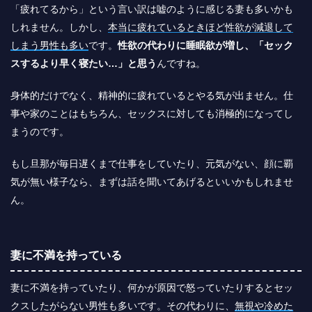
「疲れてるから」という言い訳は嘘のように感じる妻も多いかも
しれません。しかし、
本当に疲れているときほど性欲が減退して
しまう男性も多い
です。
性欲の代わりに睡眠欲が増し、「セック
スするより早く寝たい…」と思う
んですね。
身体的だけでなく、精神的に疲れているとやる気が出ません。仕
事や家のことはもちろん、セックスに対しても消極的になってし
まうのです。
もし旦那が毎日遅くまで仕事をしていたり、元気がない、顔に覇
気が無い様子なら、まずは話を聞いてあげるといいかもしれませ
ん。
妻に不満を持っている
妻に不満を持っていたり、何かが原因で怒っていたりするとセッ
クスしたがらない男性も多いです。その代わりに、
無視や冷めた