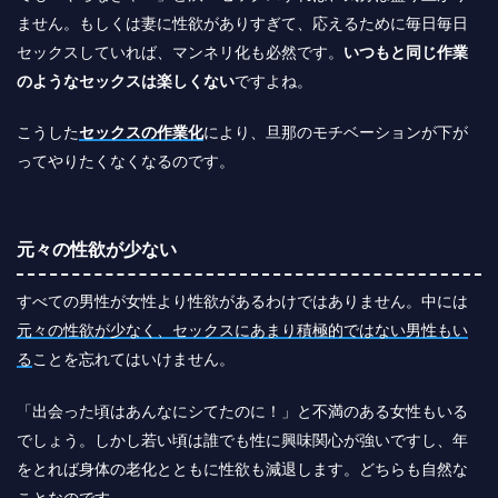
ません。もしくは妻に性欲がありすぎて、応えるために毎日毎日
セックスしていれば、マンネリ化も必然です。
いつもと同じ作業
のようなセックスは楽しくない
ですよね。
こうした
セックスの作業化
により、旦那のモチベーションが下が
ってやりたくなくなるのです。
元々の性欲が少ない
すべての男性が女性より性欲があるわけではありません。中には
元々の性欲が少なく、セックスにあまり積極的ではない男性もい
る
ことを忘れてはいけません。
「出会った頃はあんなにシてたのに！」と不満のある女性もいる
でしょう。しかし若い頃は誰でも性に興味関心が強いですし、年
をとれば身体の老化とともに性欲も減退します。どちらも自然な