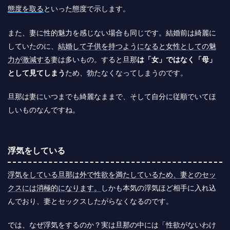
態度を取る
といった態度で示します。
また、妻に性的魅力を感じない場合も同じです。結婚前は綺麗に
していたのに、
結婚して子供を持つようになると女性としての魅
力が激減する
妻は多いもの。すると旦那
は「女」ではなく「母」
として見てしまう
ため、勃たなくなってしまうのです。
旦那は妻にいつまでも綺麗なままで、そして自分に従順でいてほ
しいものなんですね。
浮気をしている
浮気をしている旦那は外で性欲を満たしているため、妻とのセッ
クスには消極的になります。
しかも本気の浮気ほど相手に入れ込
んでおり、妻とセックスしたがらなくなるのです。
では、なぜ浮気をするのか？実は旦那の中には「性欲がないわけ