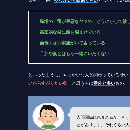
人生で一番、
やっかいで面倒くさい
と言われている
職場の上司が最悪なヤツで、どうにかして欲
高圧的な姑に頭を悩ませている
面倒くさい家族がいて困っている
旦那や妻とはもう一緒にいたくない
といったように、やっかいな人と関わっているせい
いからすがりたい💦」
と思う人は
意外と多い
もの。
人間関係に恵まれるか、そう
とがあります。
それくらい人