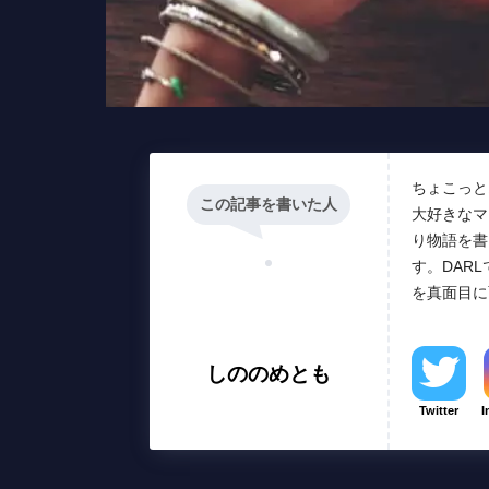
ちょこっと
この記事を書いた人
大好きなマ
り物語を書
す。DAR
を真面目に
しののめとも
Twitter
I