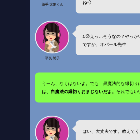
ね
💨
茂手 太陽くん
Σ😟えっ…そうなの？やっ
ですか、オパール先生
平良 闇子
うーん、なくはないよ。でも、黒魔法的な縁切り
は、白魔法の縁切りおまじないだよ。
それでもい
はい、大丈夫です。教えてく