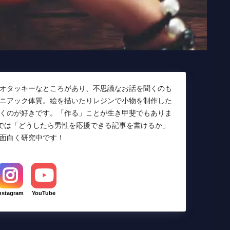
オタッキーなところがあり、不思議なお話を聞くのも
ニアック体質。絵を描いたりレジンで小物を制作した
くのが好きです。「作る」ことが生き甲斐でもありま
Lでは「どうしたら男性を応援できる記事を書けるか」
面白く研究中です！
nstagram
YouTube