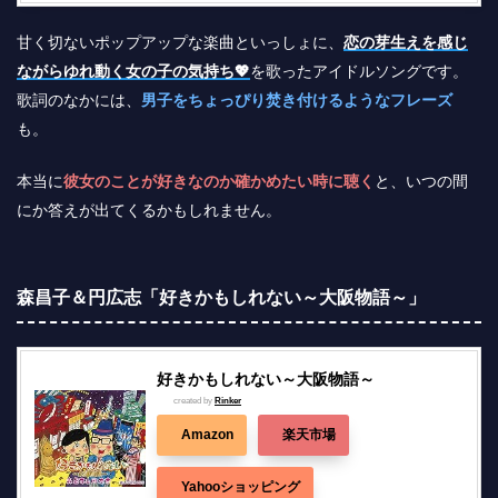
甘く切ないポップアップな楽曲といっしょに、
恋の芽生えを感じ
ながらゆれ動く女の子の気持ち💖
を歌ったアイドルソングです。
歌詞のなかには、
男子をちょっぴり焚き付けるようなフレーズ
も。
本当に
彼女のことが好きなのか確かめたい時に聴く
と、いつの間
にか答えが出てくるかもしれません。
森昌子＆円広志「好きかもしれない～大阪物語～」
好きかもしれない～大阪物語～
created by
Rinker
Amazon
楽天市場
Yahooショッピング