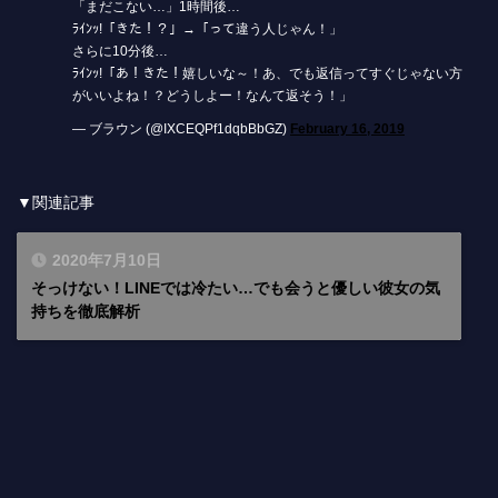
「まだこない…」1時間後…
ﾗｲﾝｯ!「きた！？」→「って違う人じゃん！」
さらに10分後…
ﾗｲﾝｯ!「あ！きた！嬉しいな～！あ、でも返信ってすぐじゃない方
がいいよね！？どうしよー！なんて返そう！」
— ブラウン (@IXCEQPf1dqbBbGZ)
February 16, 2019
▼関連記事
2020年7月10日
そっけない！LINEでは冷たい…でも会うと優しい彼女の気
持ちを徹底解析