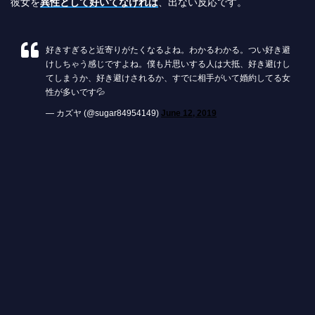
彼女を
異性として好いてなければ
、出ない反応です。
好きすぎると近寄りがたくなるよね。わかるわかる。つい好き避
けしちゃう感じですよね。僕も片思いする人は大抵、好き避けし
てしまうか、好き避けされるか、すでに相手がいて婚約してる女
性が多いです💦
— カズヤ (@sugar84954149)
June 12, 2019