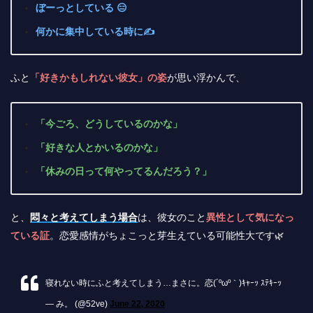
ぼーっとしている 😑
何かに集中している時に✍
ふと
「好きかもしれない彼女」の姿
が思い浮かんで、
「今ごろ、どうしているのかな」
「好きな人とかいるのかな」
「休みの日って何やってるんだろう？」
と、
悶々と考えてしまう場合
は、彼女のこと
異性として気になっ
ている証
。恋愛感情がちょこっと芽生えている可能性大です🌿
寝れない時にふと考えてしまう…まさに。恋(´ºωº｀)ｷｬｰｯ ｽﾃｷｰｯ
— み。 (@52ve)
June 22, 2020