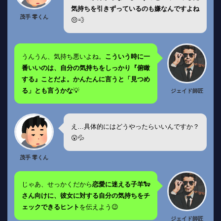
気持ちを引きずっているのも嫌なんですよね
茂手 零くん
😔💨
うんうん、気持ち悪いよね。
こういう時に一
番いいのは、自分の気持ちをしっかり『俯瞰
する』ことだよ。かんたんに言うと「見つめ
る」とも言うかな
💡
ジェイド師匠
え…具体的にはどうやったらいいんですか？
😮💦
茂手 零くん
じゃあ、せっかくだから
恋愛に迷える子羊🐑
さん向けに、彼女に対する自分の気持ちをチ
ェックできるヒント
を伝えよう😉
ジェイド師匠