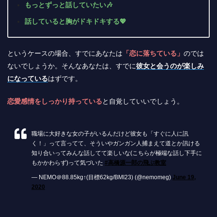
もっとずっと話していたい🎶
話していると胸がドキドキする💖
というケースの場合、すでにあなたは
「恋に落ちている」
のでは
ないでしょうか。そんなあなたは、すでに
彼女と会うのが楽しみ
になっている
はずです。
恋愛感情をしっかり持っている
と自覚していいでしょう。
職場に大好きな女の子がいるんだけど彼女も「すぐに人に訊
く！」って言ってて、そういやガンガン人捕まえて道とか訊ける
知り合いってみんな話してて楽しいな(こちらが極端な話し下手に
もかかわらず)って気づいた
#高橋源一郎の飛ぶ教室
— NEMO＠88.85kg↑(目標62kg/BMI23) (@nemomeg)
June 19,
2020