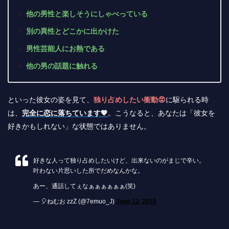
他の男性と楽しそうにしゃべっている
別の異性とどこかに出かけた
男性芸能人にお熱である
他の男の話題に触れる
といった彼女の姿を見て、
独り占めしたい衝動😡
に駆られる時
は、
完全に恋に落ちています💖
。こうなると、あなたは「彼女を
好きかもしれない」な状態ではありません。
好きな人って独り占めしたいけど、出来ないのがまじで辛い。
叶わない片思いした所でだめなんかな。
あー、通話してぇなぁぁぁぁぁぁ(笑)
— 🎈ねむお zzZ (@7emuo_J)
June 12, 2019